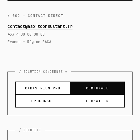
/ 002 — CONTACT DIRECT
contact@asoftconsultant.fr
+33 4 00 00 00 00
France — Région PACA
/ SOLUTION CONCERNÉE *
CADASTRIUM PRO
COMMUNALE
TOPOCONSULT
FORMATION
/ IDENTITÉ