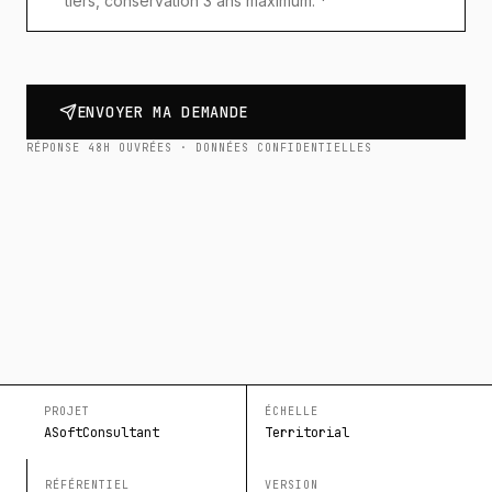
tiers, conservation 3 ans maximum. *
ENVOYER MA DEMANDE
RÉPONSE 48H OUVRÉES · DONNÉES CONFIDENTIELLES
PROJET
ÉCHELLE
ASoftConsultant
Territorial
RÉFÉRENTIEL
VERSION