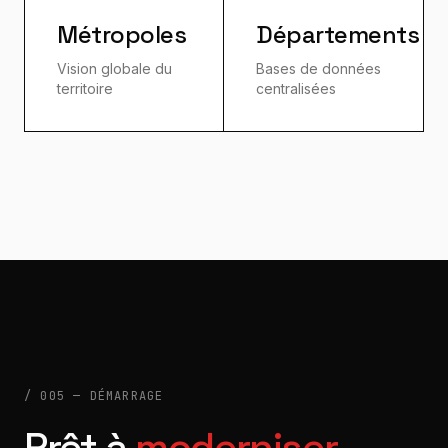
Métropoles
Départements
Vision globale du
Bases de données
territoire
centralisées
/ 005 — DÉMARRAGE
Prêt à
moderniser