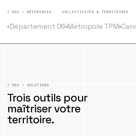
/ 001 — RÉFÉRENCES
COLLECTIVITÉS & TERRITOIRES
Département 06
Métropole TPM
Can
●
●
●
/ 002 — SOLUTIONS
Trois outils pour
maîtriser votre
territoire.