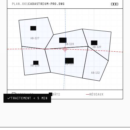
PLAN.001
CADASTRIUM-PRO.DWG
AB-127
180.00 m
AB-128
AB-129
0
AB-131
AB-130
AB-132
PARCELLES
BÂTI
RÉSEAUX
TRAITEMENT < 5 MIN