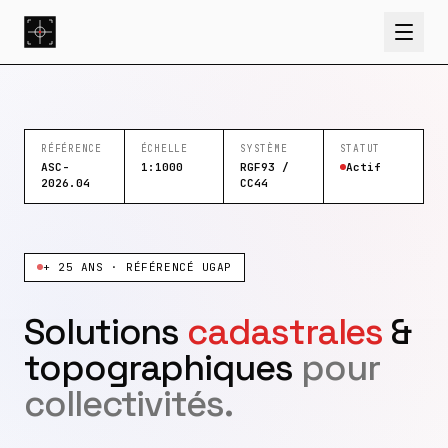
RÉFÉRENCE
ÉCHELLE
SYSTÈME
STATUT
ASC-
1:1000
RGF93 /
Actif
2026.04
CC44
+ 25 ANS · RÉFÉRENCÉ UGAP
Solutions
cadastrales
&
topographiques
pour
collectivités.