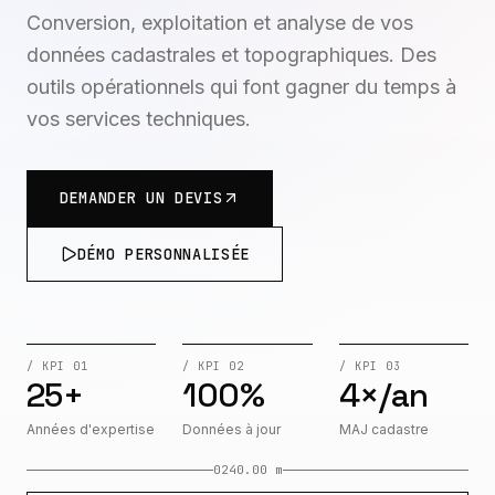
Conversion, exploitation et analyse de vos
données cadastrales et topographiques. Des
outils opérationnels qui font gagner du temps à
vos services techniques.
DEMANDER UN DEVIS
DÉMO PERSONNALISÉE
/ KPI 01
/ KPI 02
/ KPI 03
25+
100%
4×/an
Années d'expertise
Données à jour
MAJ cadastre
0
240.00 m