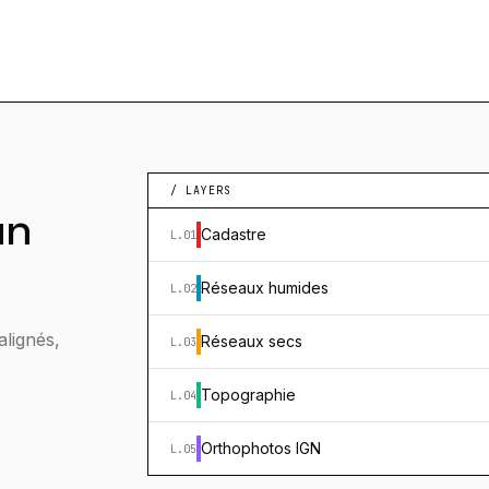
/ LAYERS
un
Cadastre
L.01
Réseaux humides
L.02
lignés,
Réseaux secs
L.03
Topographie
L.04
Orthophotos IGN
L.05