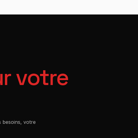
r votre
 besoins, votre
.