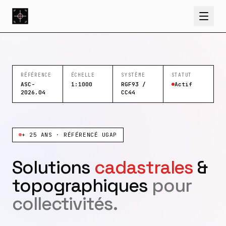
RÉFÉRENCE
ÉCHELLE
SYSTÈME
STATUT
ASC-
1:1000
RGF93 /
Actif
2026.04
CC44
+ 25 ANS · RÉFÉRENCÉ UGAP
Solutions
cadastrales
&
topographiques
pour
collectivités.