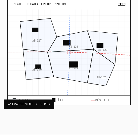
PLAN.001
CADASTRIUM-PRO.DWG
AB-127
180.00 m
AB-128
AB-129
0
AB-131
AB-130
AB-132
PARCELLES
BÂTI
RÉSEAUX
TRAITEMENT < 5 MIN