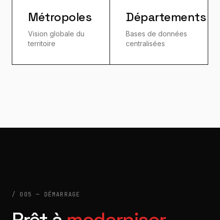
Métropoles
Départements
Vision globale du
Bases de données
territoire
centralisées
/ 005 — DÉMARRAGE
Prêt à
moderniser