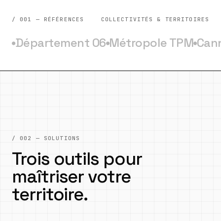
/ 001 — RÉFÉRENCES
COLLECTIVITÉS & TERRITOIRES
Département 06
Métropole TPM
Can
●
●
●
/ 002 — SOLUTIONS
Trois outils pour
maîtriser votre
territoire.