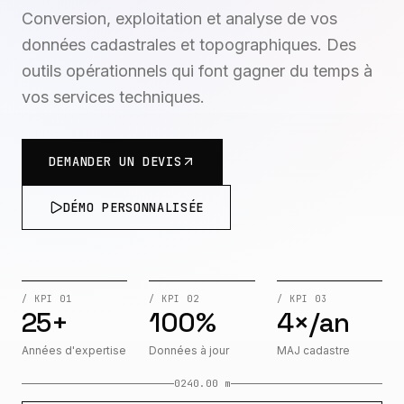
Conversion, exploitation et analyse de vos
données cadastrales et topographiques. Des
outils opérationnels qui font gagner du temps à
vos services techniques.
DEMANDER UN DEVIS
DÉMO PERSONNALISÉE
/ KPI 01
/ KPI 02
/ KPI 03
25+
100%
4×/an
Années d'expertise
Données à jour
MAJ cadastre
0
240.00 m